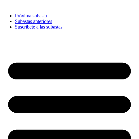
Ir
al
Próxima subasta
contenido
Subastas anteriores
Suscríbete a las subastas