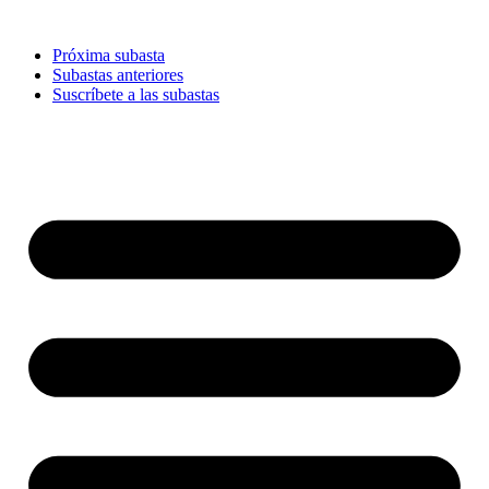
Ir
al
Próxima subasta
contenido
Subastas anteriores
Suscríbete a las subastas