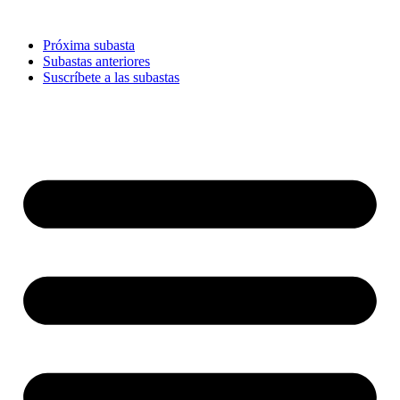
Ir
al
Próxima subasta
contenido
Subastas anteriores
Suscríbete a las subastas