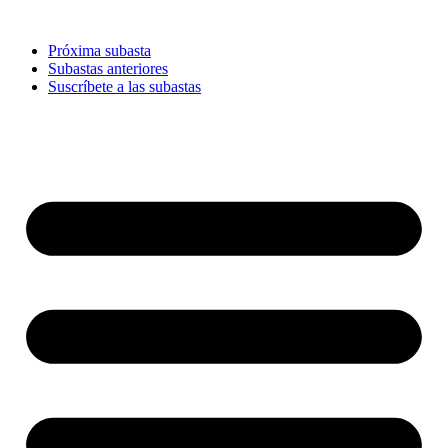
Ir
al
Próxima subasta
contenido
Subastas anteriores
Suscríbete a las subastas