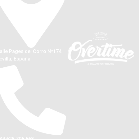
alle Pages del Corro Nº174
evilla, España
34 628 796 568