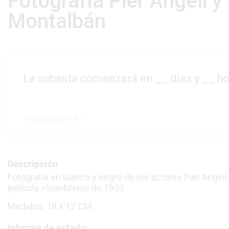
Fotografía Pier Angeli y
Montalbán
La subasta comenzará en
__
días y
__
ho
Precio base:
€1
Descripción
Fotografía en blanco y negro de los actores Pier Angeli
película «Sombrero» de 1953
Medidas: 18 x 12 CM
Informe de estado: