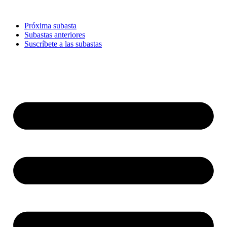
Ir
al
Próxima subasta
contenido
Subastas anteriores
Suscríbete a las subastas