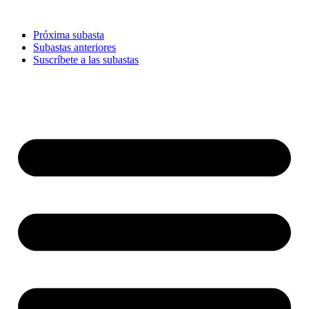
Ir
al
Próxima subasta
contenido
Subastas anteriores
Suscríbete a las subastas