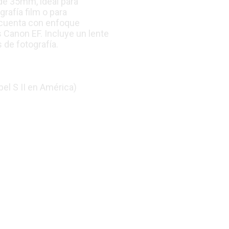
de 35mm, ideal para
rafía film o para
a cuenta con enfoque
s Canon EF. Incluye un lente
de fotografía.
l S II en América)