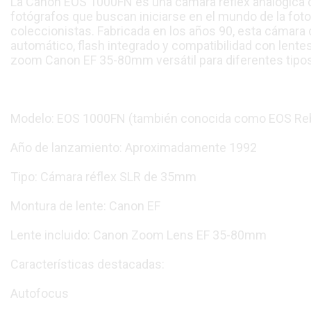
La Canon EOS 1000FN es una cámara réflex analógica 
fotógrafos que buscan iniciarse en el mundo de la fotog
coleccionistas. Fabricada en los años 90, esta cámar
automático, flash integrado y compatibilidad con lente
zoom Canon EF 35-80mm versátil para diferentes tipos 
Modelo: EOS 1000FN (también conocida como EOS Rebe
Año de lanzamiento: Aproximadamente 1992
Tipo: Cámara réflex SLR de 35mm
Montura de lente: Canon EF
Lente incluido: Canon Zoom Lens EF 35-80mm
Características destacadas:
Autofocus