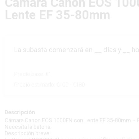
Cámara Canon EOS 100
Lente EF 35-80mm
La subasta comenzará en
__
días y
__
ho
Precio base:
€1
Precio estimado:
€100 - €180
Descripción
Cámara Canon EOS 1000FN con Lente EF 35-80mm – R
Necesita la bateria.
Descripción breve: