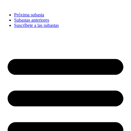
Ir
al
Próxima subasta
contenido
Subastas anteriores
Suscríbete a las subastas