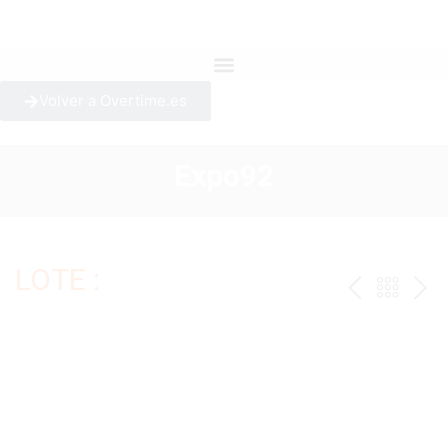
Volver a Overtime.es
Expo92
LOTE :
ANTERI
VOLV
PR
AL
CAT