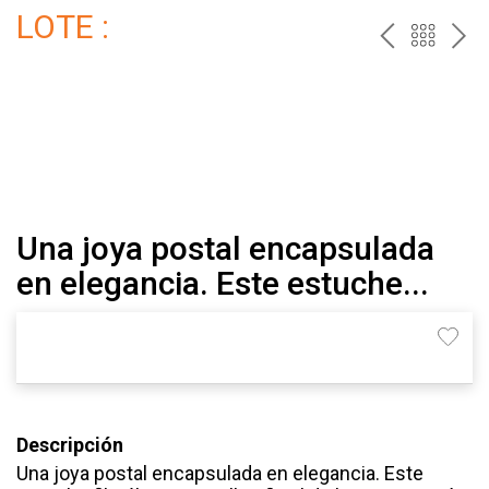
LOTE :
ANTERI
VOLV
PR
AL
CAT
Una joya postal encapsulada
en elegancia. Este estuche...
Descripción
Una joya postal encapsulada en elegancia. Este