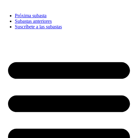
Ir
al
Próxima subasta
contenido
Subastas anteriores
Suscríbete a las subastas