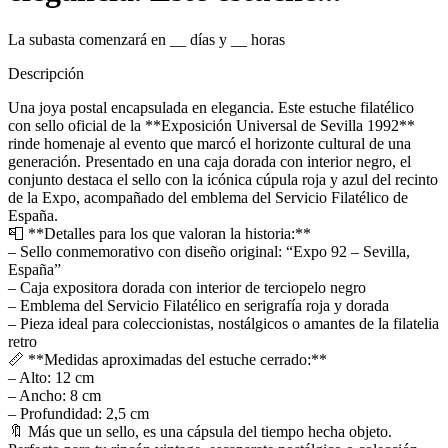
La subasta comenzará en
__
días y
__
horas
Descripción
Una joya postal encapsulada en elegancia. Este estuche filatélico
con sello oficial de la **Exposición Universal de Sevilla 1992**
rinde homenaje al evento que marcó el horizonte cultural de una
generación. Presentado en una caja dorada con interior negro, el
conjunto destaca el sello con la icónica cúpula roja y azul del recinto
de la Expo, acompañado del emblema del Servicio Filatélico de
España.
📮 **Detalles para los que valoran la historia:**
– Sello conmemorativo con diseño original: “Expo 92 – Sevilla,
España”
– Caja expositora dorada con interior de terciopelo negro
– Emblema del Servicio Filatélico en serigrafía roja y dorada
– Pieza ideal para coleccionistas, nostálgicos o amantes de la filatelia
retro
📏 **Medidas aproximadas del estuche cerrado:**
– Alto: 12 cm
– Ancho: 8 cm
– Profundidad: 2,5 cm
🔖 Más que un sello, es una cápsula del tiempo hecha objeto.