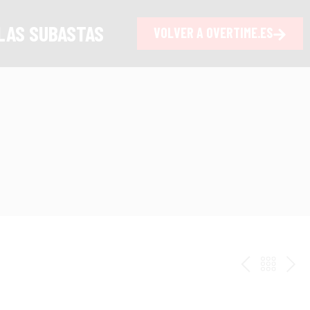
LAS SUBASTAS
VOLVER A OVERTIME.ES
ANTERI
VOLV
PR
AL