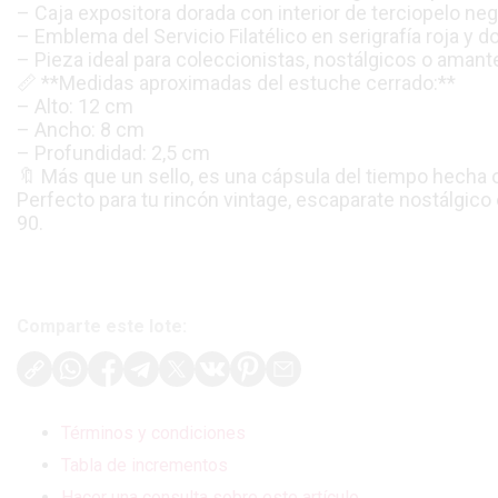
– Caja expositora dorada con interior de terciopelo ne
– Emblema del Servicio Filatélico en serigrafía roja y d
– Pieza ideal para coleccionistas, nostálgicos o amantes 
📏 **Medidas aproximadas del estuche cerrado:**
– Alto: 12 cm
– Ancho: 8 cm
– Profundidad: 2,5 cm
🔖 Más que un sello, es una cápsula del tiempo hecha 
Perfecto para tu rincón vintage, escaparate nostálgico 
90.
Comparte este lote:
Términos y condiciones
Tabla de incrementos
Hacer una consulta sobre este artículo