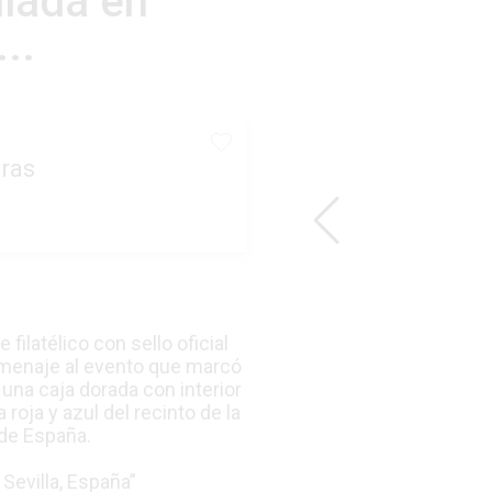
ulada en
..
ras
ilatélico con sello oficial
homenaje al evento que marcó
una caja dorada con interior
 roja y azul del recinto de la
 de España.
Sevilla, España”