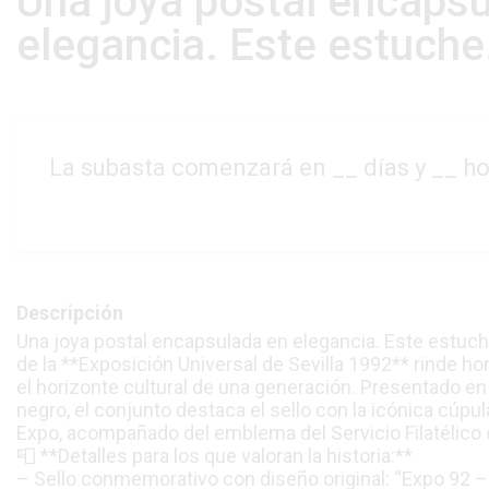
Una joya postal encaps
elegancia. Este estuche.
La subasta comenzará en
__
días y
__
ho
Descripción
Una joya postal encapsulada en elegancia. Este estuche f
de la **Exposición Universal de Sevilla 1992** rinde 
el horizonte cultural de una generación. Presentado en 
negro, el conjunto destaca el sello con la icónica cúpula
Expo, acompañado del emblema del Servicio Filatélico
📮 **Detalles para los que valoran la historia:**
– Sello conmemorativo con diseño original: “Expo 92 – 