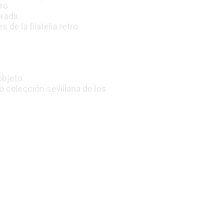
gro
orada
de la filatelia retro
objeto.
o colección sevillana de los