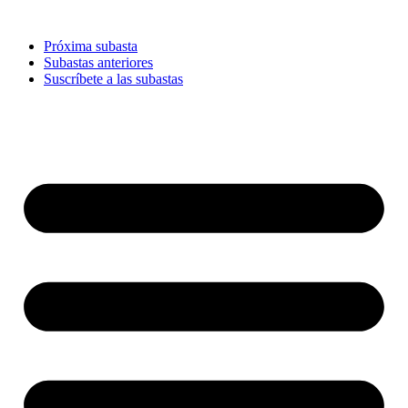
Ir
al
Próxima subasta
contenido
Subastas anteriores
Suscríbete a las subastas