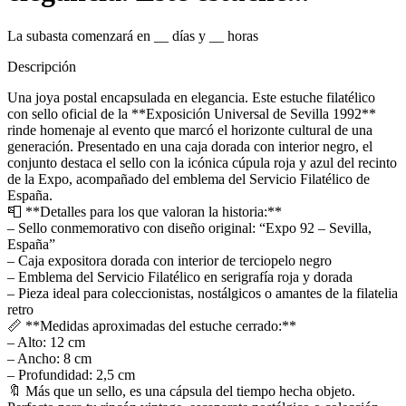
La subasta comenzará en
__
días y
__
horas
Descripción
Una joya postal encapsulada en elegancia. Este estuche filatélico
con sello oficial de la **Exposición Universal de Sevilla 1992**
rinde homenaje al evento que marcó el horizonte cultural de una
generación. Presentado en una caja dorada con interior negro, el
conjunto destaca el sello con la icónica cúpula roja y azul del recinto
de la Expo, acompañado del emblema del Servicio Filatélico de
España.
📮 **Detalles para los que valoran la historia:**
– Sello conmemorativo con diseño original: “Expo 92 – Sevilla,
España”
– Caja expositora dorada con interior de terciopelo negro
– Emblema del Servicio Filatélico en serigrafía roja y dorada
– Pieza ideal para coleccionistas, nostálgicos o amantes de la filatelia
retro
📏 **Medidas aproximadas del estuche cerrado:**
– Alto: 12 cm
– Ancho: 8 cm
– Profundidad: 2,5 cm
🔖 Más que un sello, es una cápsula del tiempo hecha objeto.