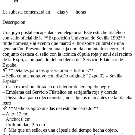
La subasta comenzará en
__
días y
__
horas
Descripción
Una joya postal encapsulada en elegancia. Este estuche filatélico
con sello oficial de la **Exposición Universal de Sevilla 1992**
rinde homenaje al evento que marcó el horizonte cultural de una
generación. Presentado en una caja dorada con interior negro, el
conjunto destaca el sello con la icónica cúpula roja y azul del recinto
de la Expo, acompañado del emblema del Servicio Filatélico de
España.
📮 **Detalles para los que valoran la historia:**
– Sello conmemorativo con diseño original: “Expo 92 – Sevilla,
España”
– Caja expositora dorada con interior de terciopelo negro
– Emblema del Servicio Filatélico en serigrafía roja y dorada
– Pieza ideal para coleccionistas, nostálgicos o amantes de la filatelia
retro
📏 **Medidas aproximadas del estuche cerrado:**
– Alto: 12 cm
– Ancho: 8 cm
– Profundidad: 2,5 cm
🔖 Más que un sello, es una cápsula del tiempo hecha objeto.