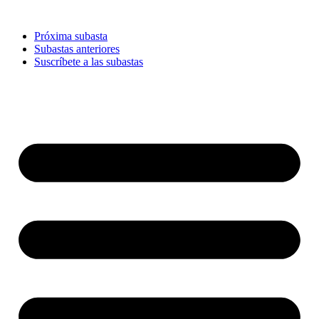
Ir
al
Próxima subasta
contenido
Subastas anteriores
Suscríbete a las subastas