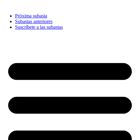
Ir
al
Próxima subasta
contenido
Subastas anteriores
Suscríbete a las subastas