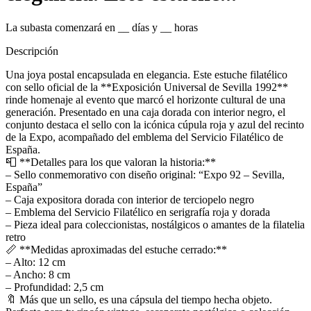
La subasta comenzará en
__
días y
__
horas
Descripción
Una joya postal encapsulada en elegancia. Este estuche filatélico
con sello oficial de la **Exposición Universal de Sevilla 1992**
rinde homenaje al evento que marcó el horizonte cultural de una
generación. Presentado en una caja dorada con interior negro, el
conjunto destaca el sello con la icónica cúpula roja y azul del recinto
de la Expo, acompañado del emblema del Servicio Filatélico de
España.
📮 **Detalles para los que valoran la historia:**
– Sello conmemorativo con diseño original: “Expo 92 – Sevilla,
España”
– Caja expositora dorada con interior de terciopelo negro
– Emblema del Servicio Filatélico en serigrafía roja y dorada
– Pieza ideal para coleccionistas, nostálgicos o amantes de la filatelia
retro
📏 **Medidas aproximadas del estuche cerrado:**
– Alto: 12 cm
– Ancho: 8 cm
– Profundidad: 2,5 cm
🔖 Más que un sello, es una cápsula del tiempo hecha objeto.