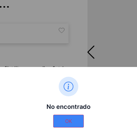
..
ilatélico con sello oficial
homenaje al evento que marcó
una caja dorada con interior
 roja y azul del recinto de la
 de España.
No encontrado
Sevilla, España”
gro
orada
OK
de la filatelia retro