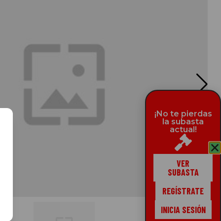
CAT
¡No te pierdas
la subasta
actual!
VER
SUBASTA
REGÍSTRATE
INICIA SESIÓN