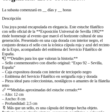
La subasta comenzará en
__
días y
__
horas
Descripción
Una joya postal encapsulada en elegancia. Este estuche filatélico
con sello oficial de la **Exposición Universal de Sevilla 1992**
rinde homenaje al evento que marcó el horizonte cultural de una
generación. Presentado en una caja dorada con interior negro, el
conjunto destaca el sello con la icónica cúpula roja y azul del recinto
de la Expo, acompañado del emblema del Servicio Filatélico de
España.
📮 **Detalles para los que valoran la historia:**
– Sello conmemorativo con diseño original: “Expo 92 – Sevilla,
España”
– Caja expositora dorada con interior de terciopelo negro
– Emblema del Servicio Filatélico en serigrafía roja y dorada
– Pieza ideal para coleccionistas, nostálgicos o amantes de la filatelia
retro
📏 **Medidas aproximadas del estuche cerrado:**
– Alto: 12 cm
– Ancho: 8 cm
– Profundidad: 2,5 cm
🔖 Más que un sello, es una cápsula del tiempo hecha objeto.