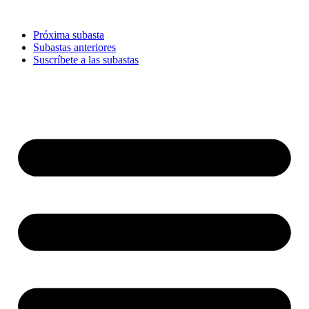
Ir
al
Próxima subasta
contenido
Subastas anteriores
Suscríbete a las subastas