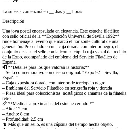
La subasta comenzará en
__
días y
__
horas
Descripción
Una joya postal encapsulada en elegancia. Este estuche filatélico
con sello oficial de la **Exposición Universal de Sevilla 1992**
rinde homenaje al evento que marcó el horizonte cultural de una
generación. Presentado en una caja dorada con interior negro, el
conjunto destaca el sello con la icónica cúpula roja y azul del recinto
de la Expo, acompañado del emblema del Servicio Filatélico de
España.
📮 **Detalles para los que valoran la historia:**
– Sello conmemorativo con diseño original: “Expo 92 – Sevilla,
España”
– Caja expositora dorada con interior de terciopelo negro
– Emblema del Servicio Filatélico en serigrafía roja y dorada
– Pieza ideal para coleccionistas, nostálgicos o amantes de la filatelia
retro
📏 **Medidas aproximadas del estuche cerrado:**
– Alto: 12 cm
– Ancho: 8 cm
– Profundidad: 2,5 cm
🔖 Más que un sello, es una cápsula del tiempo hecha objeto.