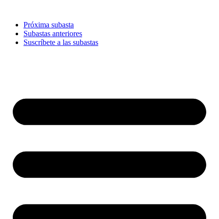
Ir
al
Próxima subasta
contenido
Subastas anteriores
Suscríbete a las subastas