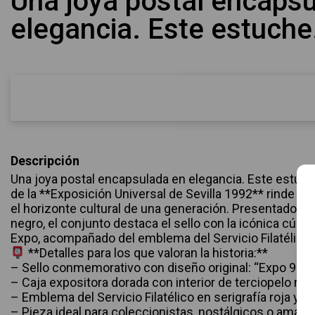
Una joya postal encaps
elegancia. Este estuche.
Descripción
Una joya postal encapsulada en elegancia. Este estuche f
de la **Exposición Universal de Sevilla 1992** rinde 
el horizonte cultural de una generación. Presentado en 
negro, el conjunto destaca el sello con la icónica cúpula
Expo, acompañado del emblema del Servicio Filatélico
**Detalles para los que valoran la historia:**
– Sello conmemorativo con diseño original: “Expo 92 – 
– Caja expositora dorada con interior de terciopelo ne
– Emblema del Servicio Filatélico en serigrafía roja y d
– Pieza ideal para coleccionistas, nostálgicos o amantes 