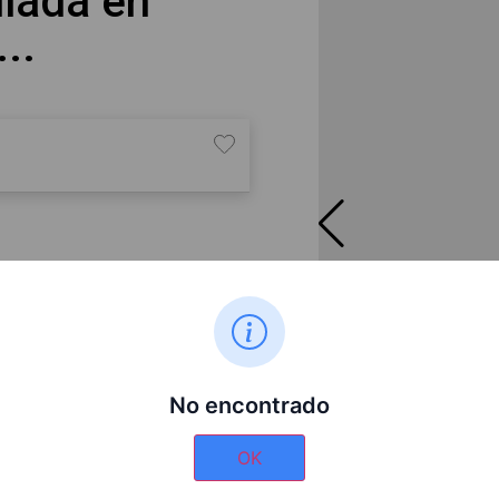
ulada en
..
ilatélico con sello oficial
homenaje al evento que marcó
una caja dorada con interior
 roja y azul del recinto de la
 de España.
No encontrado
Sevilla, España”
gro
OK
orada
de la filatelia retro