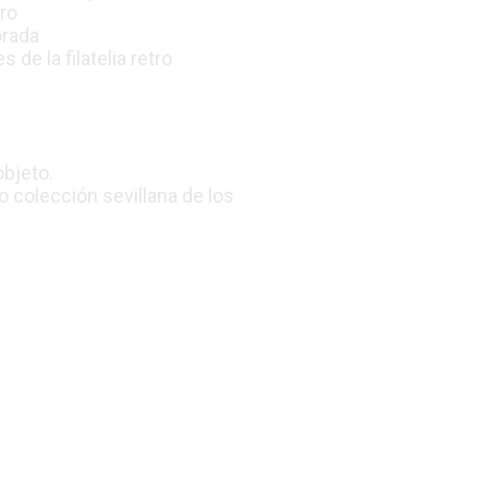
gro
orada
de la filatelia retro
objeto.
o colección sevillana de los