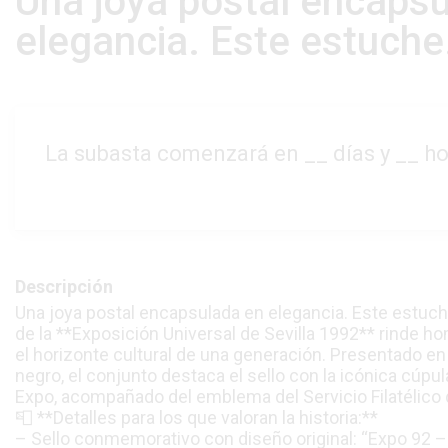
Una joya postal encaps
elegancia. Este estuche.
La subasta comenzará en
__
días y
__
ho
Descripción
Una joya postal encapsulada en elegancia. Este estuche f
de la **Exposición Universal de Sevilla 1992** rinde 
el horizonte cultural de una generación. Presentado en 
negro, el conjunto destaca el sello con la icónica cúpula
Expo, acompañado del emblema del Servicio Filatélico
📮 **Detalles para los que valoran la historia:**
– Sello conmemorativo con diseño original: “Expo 92 – 