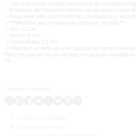
– Caja expositora dorada con interior de terciopelo ne
– Emblema del Servicio Filatélico en serigrafía roja y d
– Pieza ideal para coleccionistas, nostálgicos o amantes 
📏 **Medidas aproximadas del estuche cerrado:**
– Alto: 12 cm
– Ancho: 8 cm
– Profundidad: 2,5 cm
🔖 Más que un sello, es una cápsula del tiempo hecha 
Perfecto para tu rincón vintage, escaparate nostálgico 
90.
Comparte este lote:
Términos y condiciones
Tabla de incrementos
Hacer una consulta sobre este artículo