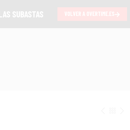
LAS SUBASTAS
VOLVER A OVERTIME.ES
ANTERI
VOLV
PR
AL