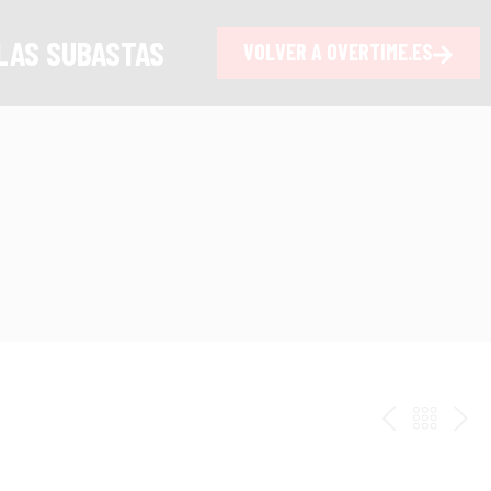
LAS SUBASTAS
VOLVER A OVERTIME.ES
ANTERI
VOLV
PR
AL