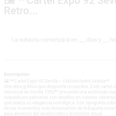
🖼️ **Cartel Expo 92 Sevi
Retro...
La subasta comenzará en
__
días y
__
ho
Descripción
🖼️ **Cartel Expo 92 Sevilla – Edición Retro Giralda**
Una obra gráfica que despierta recuerdos. Este cartel o
Universal de Sevilla 1992** presenta una estilizada rep
rodeada por palmeras con detalles en colores vibrante
que realza su elegancia nostálgica. Con tipografía sob
de los momentos más ilusionantes de la España novent
para amantes del diseño retro y la historia visual.