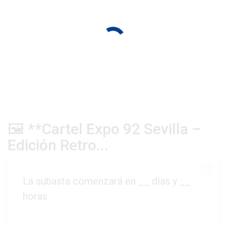
🖼️ **Cartel Expo 92 Sevilla –
Edición Retro...
La subasta comenzará en
__
días y
__
horas