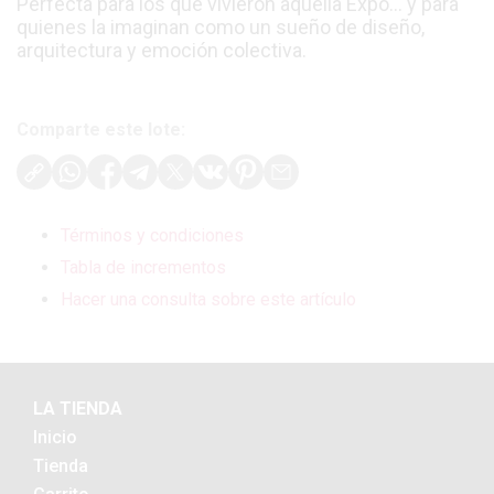
Perfecta para los que vivieron aquella Expo… y para
quienes la imaginan como un sueño de diseño,
arquitectura y emoción colectiva.
Comparte este lote:
Términos y condiciones
Tabla de incrementos
Hacer una consulta sobre este artículo
LA TIENDA
Inicio
Tienda