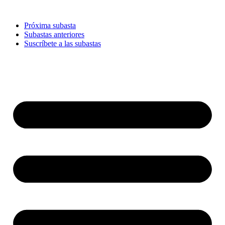
Ir
al
Próxima subasta
contenido
Subastas anteriores
Suscríbete a las subastas