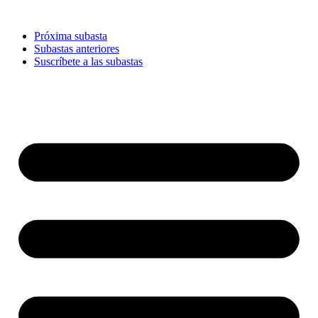
Ir
al
Próxima subasta
contenido
Subastas anteriores
Suscríbete a las subastas