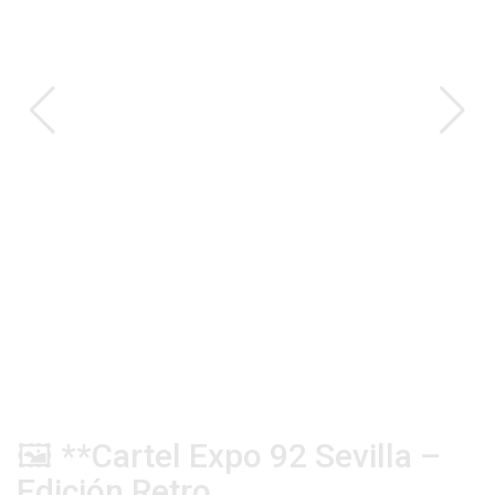
CAT
🖼️ **Cartel Expo 92 Sevilla –
Edición Retro...