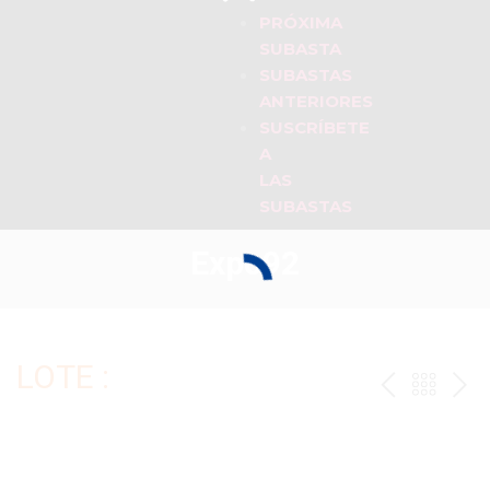
PRÓXIMA
SUBASTA
SUBASTAS
ANTERIORES
SUSCRÍBETE
A
LAS
SUBASTAS
Expo92
LOTE :
ANTERI
VOLV
PR
AL