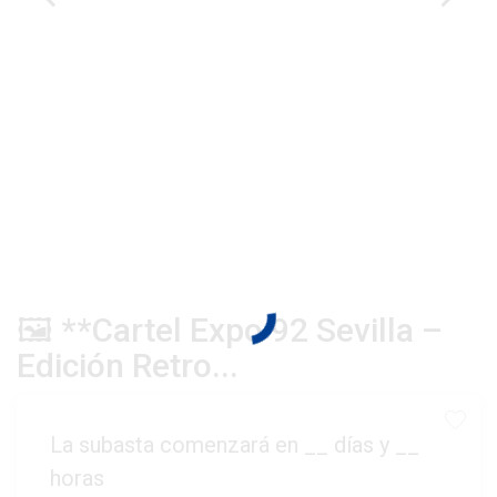
🖼️ **Cartel Expo 92 Sevilla –
Edición Retro...
La subasta comenzará en
__
días y
__
horas