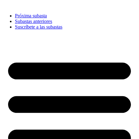
Ir
al
Próxima subasta
contenido
Subastas anteriores
Suscríbete a las subastas