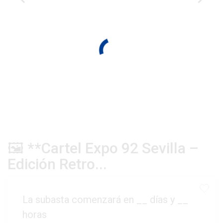
🖼️ **Cartel Expo 92 Sevilla –
Edición Retro...
La subasta comenzará en
__
días y
__
horas