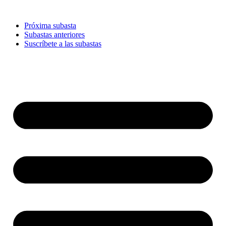
Ir
al
Próxima subasta
contenido
Subastas anteriores
Suscríbete a las subastas