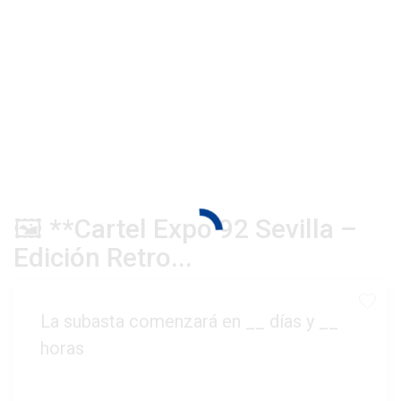
🖼️ **Cartel Expo 92 Sevilla –
Edición Retro...
La subasta comenzará en
__
días y
__
horas