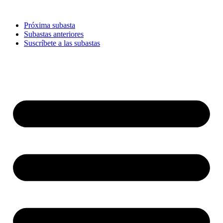
Ir
al
Próxima subasta
contenido
Subastas anteriores
Suscríbete a las subastas