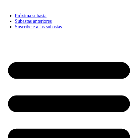
Ir
al
Próxima subasta
contenido
Subastas anteriores
Suscríbete a las subastas