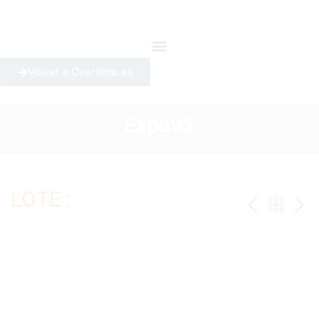
Volver a Overtime.es
Expo92
LOTE :
ANTERI
VOLV
PR
AL
CAT