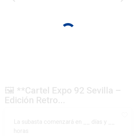
🖼️ **Cartel Expo 92 Sevilla –
Edición Retro...
La subasta comenzará en
__
días y
__
horas