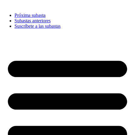
Ir
al
Próxima subasta
contenido
Subastas anteriores
Suscríbete a las subastas