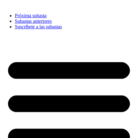
Ir
al
Próxima subasta
contenido
Subastas anteriores
Suscríbete a las subastas