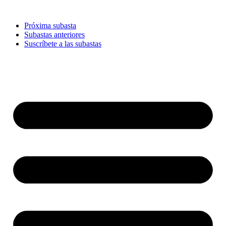
Ir
al
Próxima subasta
contenido
Subastas anteriores
Suscríbete a las subastas