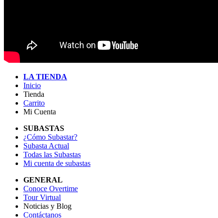
LA TIENDA
Inicio
Tienda
Carrito
Mi Cuenta
SUBASTAS
¿Cómo Subastar?
Subasta Actual
Todas las Subastas
Mi cuenta de subastas
GENERAL
Conoce Overtime
Tour Virtual
Noticias y Blog
Contáctanos