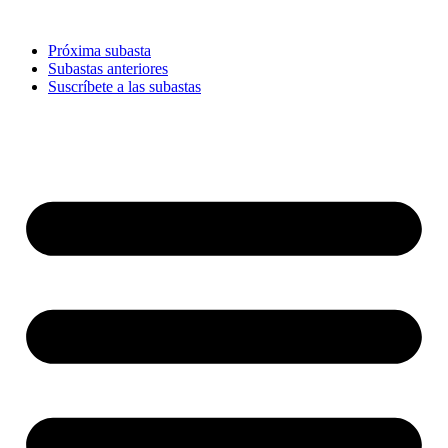
Ir
al
Próxima subasta
contenido
Subastas anteriores
Suscríbete a las subastas